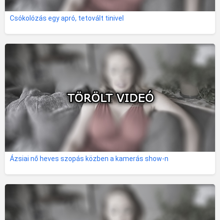
Csókolózás egy apró, tetovált tinivel
Ázsiai nő heves szopás közben a kamerás show-n