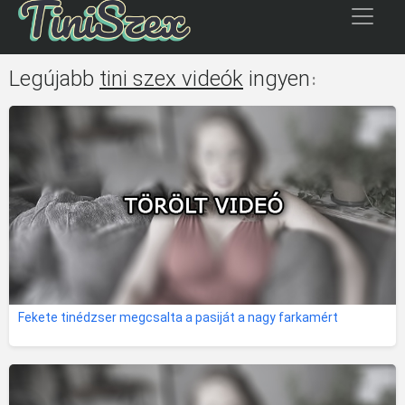
Legújabb
tini szex videók
ingyen
:
Fekete tinédzser megcsalta a pasiját a nagy farkamért