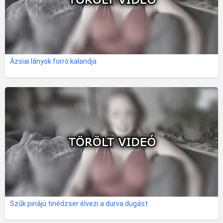
Ázsiai lányok forró kalandja
Szűk pinájú tinédzser élvezi a durva dugást