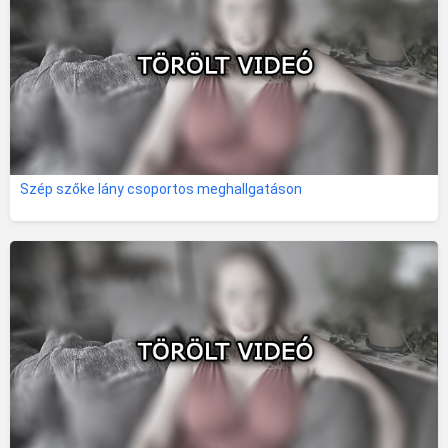
Szép szőke lány csoportos meghallgatáson