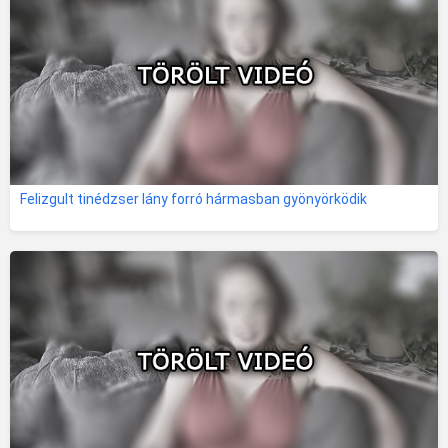
Felizgult tinédzser lány forró hármasban gyönyörködik