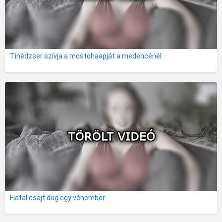
Tinédzser szívja a mostohaapját a medencénél
Fiatal csajt dug egy vénember