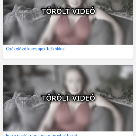
Csókolózó kiscsajok tetkókkal
Forró csaló menyasszony vibrátorral