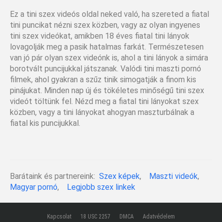
Ez a tini szex videós oldal neked való, ha szereted a fiatal
tini puncikat nézni szex közben, vagy az olyan ingyenes
tini szex videókat, amikben 18 éves fiatal tini lányok
lovagolják meg a pasik hatalmas farkát. Természetesen
van jó pár olyan szex videónk is, ahol a tini lányok a simára
borotvált puncijukkal játszanak. Valódi tini maszti pornó
filmek, ahol gyakran a szűz tinik simogatják a finom kis
pinájukat. Minden nap új és tökéletes minőségű tini szex
videót töltünk fel. Nézd meg a fiatal tini lányokat szex
közben, vagy a tini lányokat ahogyan maszturbálnak a
fiatal kis puncijukkal.
Barátaink és partnereink:
Szex képek
,
Maszti videók
,
Magyar pornó
,
Legjobb szex linkek
Kapcsolat
18 USC 2257
DMCA
Adatvédelem