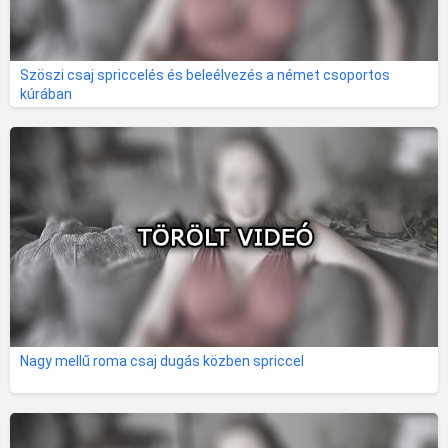
Szöszi csaj spriccelés és beleélvezés a német csoportos
kúrában
Nagy mellű roma csaj dugás közben spriccel