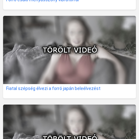
Fiatal szépség élvezi a forró japán beleélvezést