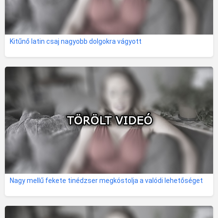
Kitűnő latin csaj nagyobb dolgokra vágyott
Nagy mellű fekete tinédzser megkóstolja a valódi lehetőséget