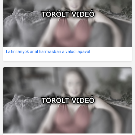
Latin lányok anál hármasban a valódi apával