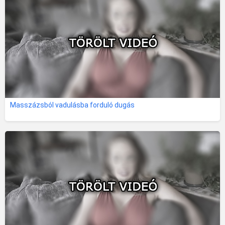
Masszázsból vadulásba forduló dugás