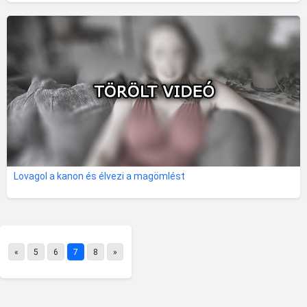
Lovagol a kanon és élvezi a magömlést
«
5
6
7
8
»