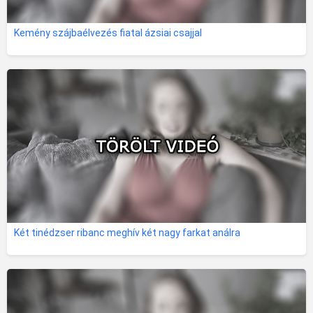
Kemény szájbaélvezés fiatal ázsiai csajjal
Két tinédzser ribanc meghív két nagy farkat análra