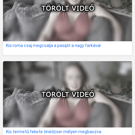
Kis roma csaj megcsalja a pasiját a nagy farkával
Kis termetű fekete tinédzser mélyen megbaszva