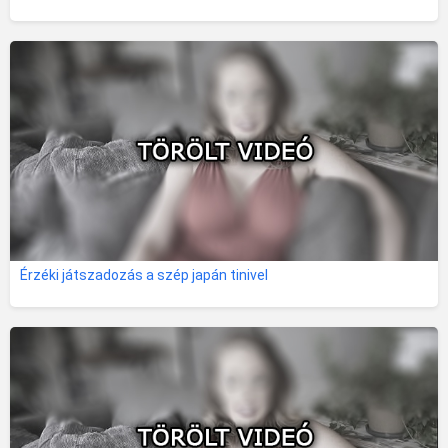
Érzéki játszadozás a szép japán tinivel