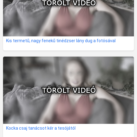
Kis termetű, nagy fenekű tinédzser lány dug a fotósával
Kocka csaj tanácsot kér a tesójától