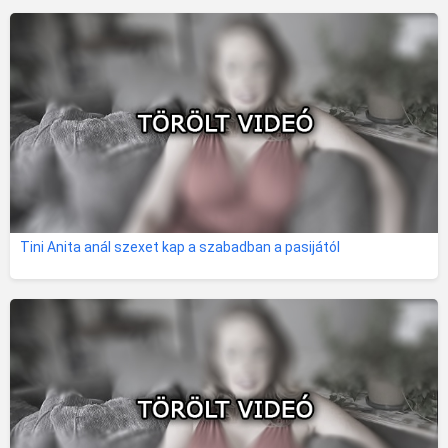
Tini Anita anál szexet kap a szabadban a pasijától