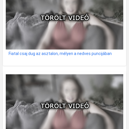
Fiatal csaj dug az asztalon, mélyen a nedves puncijában