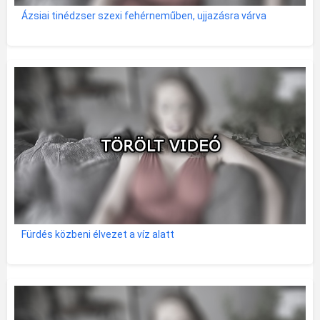
Ázsiai tinédzser szexi fehérneműben, ujjazásra várva
Fürdés közbeni élvezet a víz alatt