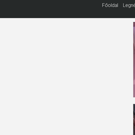
Főoldal
Legné