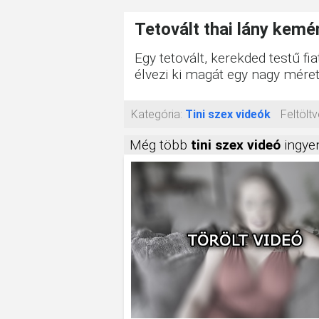
Tetovált thai lány kemé
Egy tetovált, kerekded testű fi
élvezi ki magát egy nagy méret
Kategória:
Tini szex videók
Feltöltv
Még több
tini szex videó
ingyen