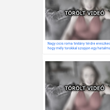
Nagy cicis roma tinilány térdre ereszked
hogy mély torokkal szopjon egy hatalm
fehér farkat