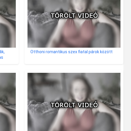
ik,
Otthoni romantikus szex fiatal párok között
as