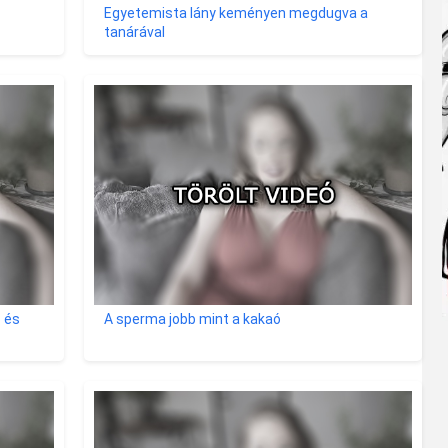
Egyetemista lány keményen megdugva a
tanárával
p és
A sperma jobb mint a kakaó