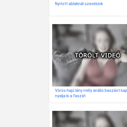
Nyitott ablaknál szexelünk
Vörös hajú lány mély anális baszást ka
nyalja ki a faszát