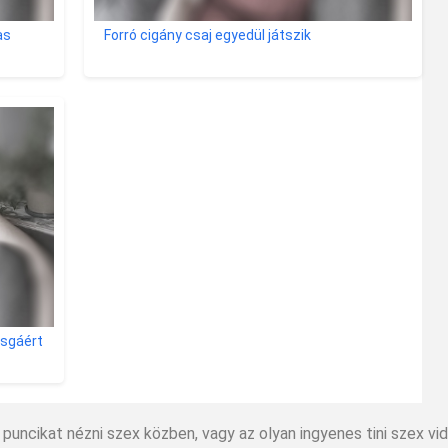
as
Forró cigány csaj egyedül játszik
zsgáért
ni puncikat nézni szex közben, vagy az olyan ingyenes tini szex v