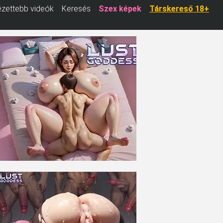
zettebb videók
Keresés
Szex képek
Társkereső 18+