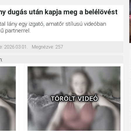
ny dugás után kapja meg a belélövést
atal lány egy izgató, amatőr stílusú videóban
ű partnerrel.
e:
2026.03.01.
Megnézve:
257
: