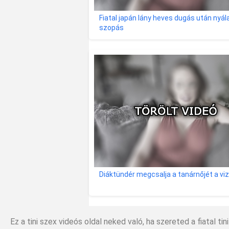
Fiatal japán lány heves dugás után nyál
szopás
Diáktündér megcsalja a tanárnőjét a vi
Ez a tini szex videós oldal neked való, ha szereted a fiatal ti