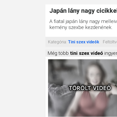
Japán lány nagy cicikkel
A fiatal japán lány nagy melleive
kemény szexbe kezdenének.
Kategória:
Tini szex videók
Feltöltv
Még több
tini szex videó
ingyen