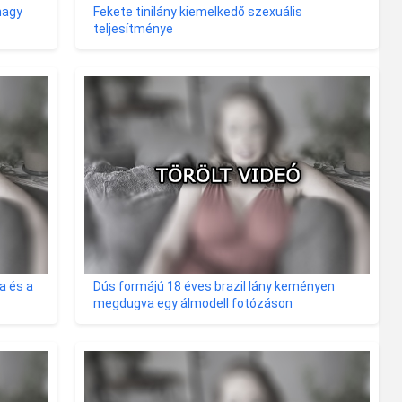
nagy
Fekete tinilány kiemelkedő szexuális
teljesítménye
a és a
Dús formájú 18 éves brazil lány keményen
megdugva egy álmodell fotózáson