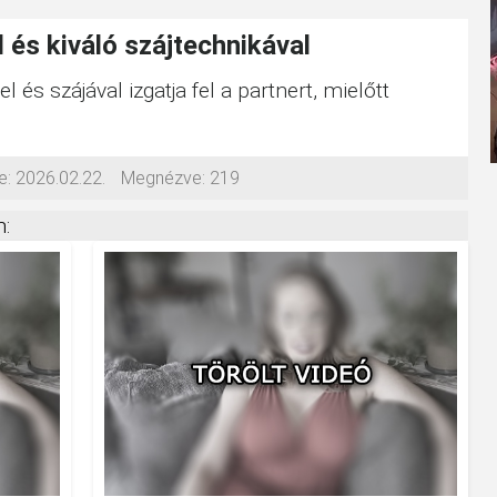
 és kiváló szájtechnikával
l és szájával izgatja fel a partnert, mielőtt
e:
2026.02.22.
Megnézve:
219
: