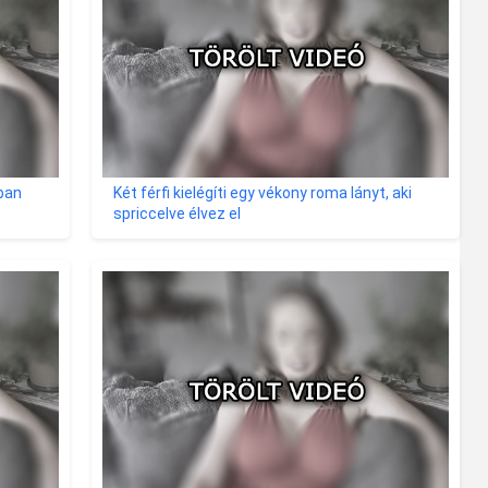
ban
Két férfi kielégíti egy vékony roma lányt, aki
spriccelve élvez el