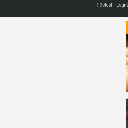
Főoldal
Legné