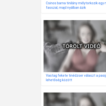
Csinos barna tinilány mélytorkozik egy 
fasszal, majd nyálban ázik
Vastag fekete tinédzser választ a pasij
lehetőség között