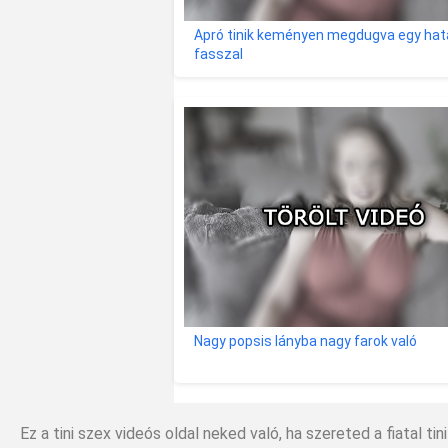
Apró tinik keményen megdugva egy ha
fasszal
Nagy popsis lányba nagy farok való
Ez a tini szex videós oldal neked való, ha szereted a fiatal ti