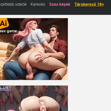
zettebb videók
Keresés
Szex képek
Társkereső 18+