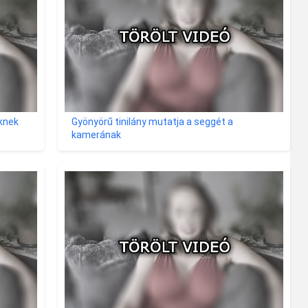
eknek
Gyönyörű tinilány mutatja a seggét a
kamerának