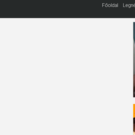
Főoldal
Legné