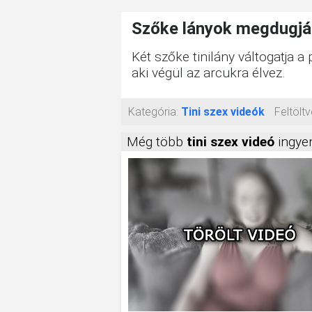
Szőke lányok megdugják
Két szőke tinilány váltogatja a p
aki végül az arcukra élvez.
Kategória:
Tini szex videók
Feltöltv
Még több
tini szex videó
ingyen