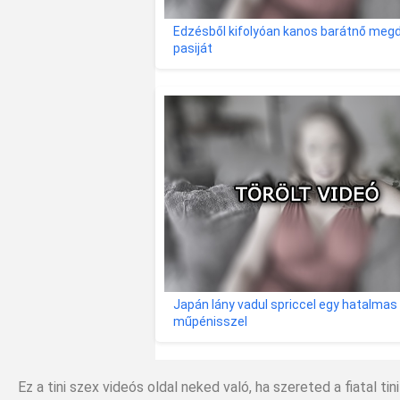
Edzésből kifolyóan kanos barátnő megd
pasiját
Japán lány vadul spriccel egy hatalmas
műpénisszel
Ez a tini szex videós oldal neked való, ha szereted a fiatal ti