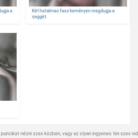
ugja a
Két hatalmas fasz keményen megdugja a
seggét
ni puncikat nézni szex közben, vagy az olyan ingyenes tini szex v