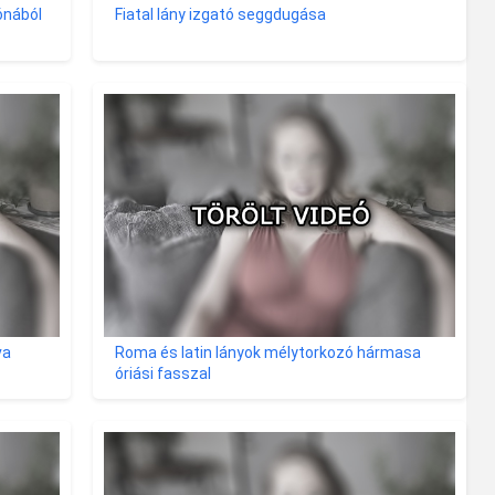
ónából
Fiatal lány izgató seggdugása
va
Roma és latin lányok mélytorkozó hármasa
óriási fasszal