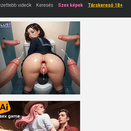
zettebb videók
Keresés
Szex képek
Társkereső 18+