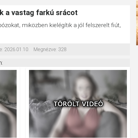
 a vastag farkú srácot
ózokat, miközben kielégítik a jól felszerelt fiút,
e:
2026.01.10.
Megnézve:
328
: