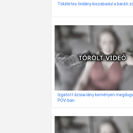
Tökéletes tinilány kiszabadul a baráti z
Izgatott ázsiai lány keményen megdug
POV-ban