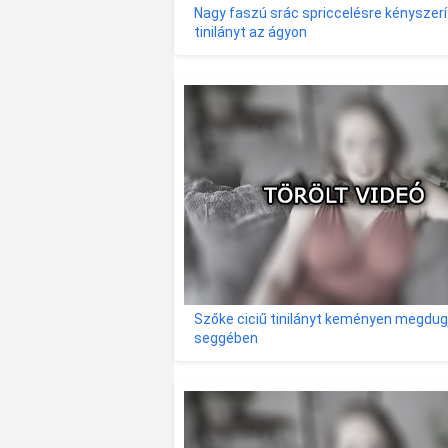
Nagy faszú srác spriccelésre kényszerít
tinilányt az ágyon
Szőke ciciű tinilányt keményen megdug
seggében