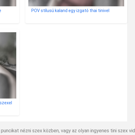
e
POV stílusú kaland egy izgató thai tinivel
 szexel
ni puncikat nézni szex közben, vagy az olyan ingyenes tini szex v