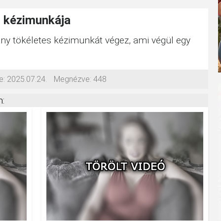
ó kézimunkája
ny tökéletes kézimunkát végez, ami végül egy
e:
2025.07.24.
Megnézve:
448
: