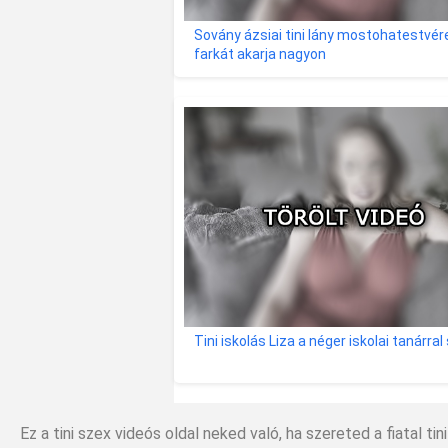
Sovány ázsiai tini lány mostohatestvér
farkát akarja nagyon
Tini iskolás Liza a néger iskolai tanárral
Ez a tini szex videós oldal neked való, ha szereted a fiatal ti