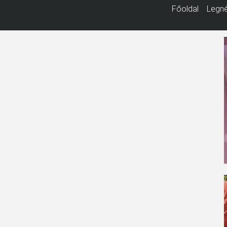
Főoldal
Legné