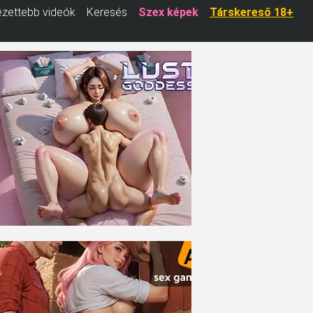
zettebb videók
Keresés
Szex képek
Társkereső 18+