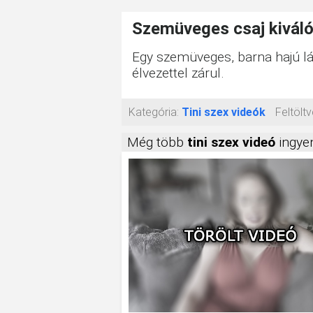
Szemüveges csaj kivál
Egy szemüveges, barna hajú lá
élvezettel zárul.
Kategória:
Tini szex videók
Feltöltv
Még több
tini szex videó
ingyen