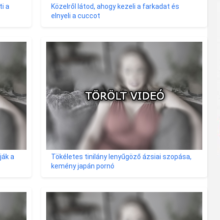
i a
Közelről látod, ahogy kezeli a farkadat és
elnyeli a cuccot
ják a
Tökéletes tinilány lenyűgöző ázsiai szopása,
kemény japán pornó