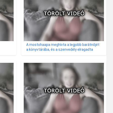
A mostohaapa meghívta a legjobb barátnőjét
a könyvtárába, és a szenvedély elragadta
őket.