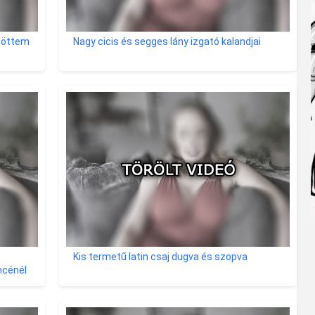
töttem
Nagy cicis és segges lány izgató kalandjai
Kis termetű latin csaj dugva és szopva
ncénél