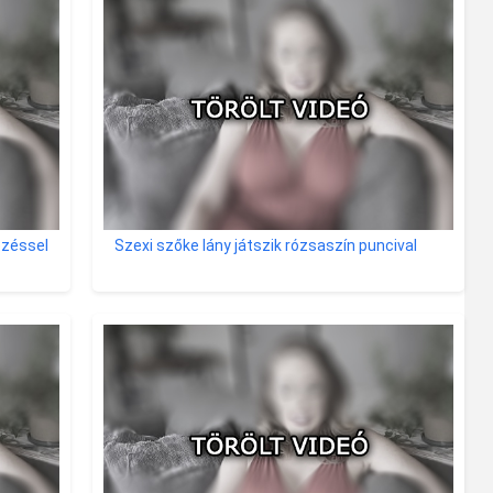
ezéssel
Szexi szőke lány játszik rózsaszín puncival