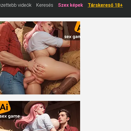
zettebb videók
Keresés
Szex képek
Társkereső 18+