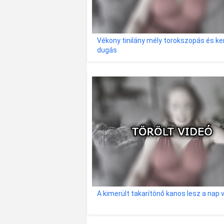
Vékony tinilány mély torokszopás és k
dugás
A kimerült takarítónő kanos lesz a nap