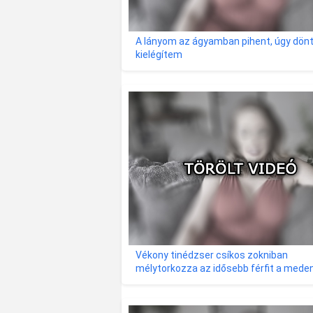
A lányom az ágyamban pihent, úgy dön
kielégítem
Vékony tinédzser csíkos zokniban
mélytorkozza az idősebb férfit a mede