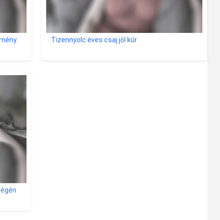
emény
Tizennyolc éves csaj jól kúr
 végén