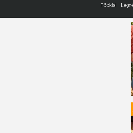
Főoldal
Legné