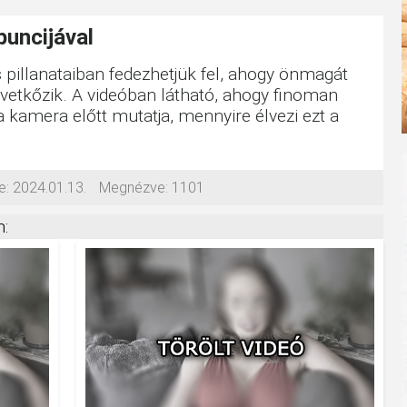
puncijával
 pillanataiban fedezhetjük fel, ahogy önmagát
evetkőzik. A videóban látható, ahogy finoman
a kamera előtt mutatja, mennyire élvezi ezt a
e:
2024.01.13.
Megnézve:
1101
: